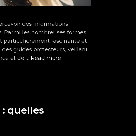
ercevoir des informations
ls. Parmi les nombreuses formes
t particulièrement fascinante et
des guides protecteurs, veillant
Comment
ance et de …
Read more
Fonctionne
la
Voyance
avec
les
: quelles
Anges
Gardiens
?