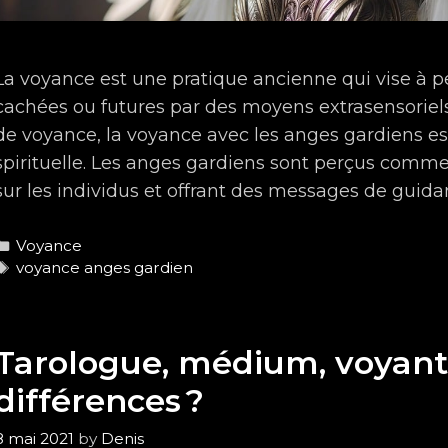
La voyance est une pratique ancienne qui vise à p
cachées ou futures par des moyens extrasensorie
de voyance, la voyance avec les anges gardiens es
spirituelle. Les anges gardiens sont perçus comme 
sur les individus et offrant des messages de guid
Categories
Voyance
Tags
voyance anges gardien
Tarologue, médium, voyant 
différences ?
8 mai 2021
by
Denis