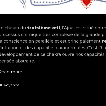
Le chakra du
troisième œil
, l’Ajna, est situé entr
processus chimique très complexe de la glande pitui
la conscience en parallèle et est principalement
r
l’intuition et des capacités paranormales. C’est l’ha
développement de ce chakra ouvre nos capacités d
pensée abstraite.
Ajna,
Read more
développer
le
Categories
Voyance
sixième
chakras