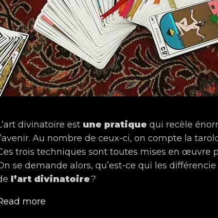
L’art divinatoire est
une pratique
qui recèle énor
l’avenir. Au nombre de ceux-ci, on compte la tarolog
Ces trois techniques sont toutes mises en œuvre p
On se demande alors, qu’est-ce qui les différencie
de
l’art divinatoire
?
Tarologue,
Read more
médium,