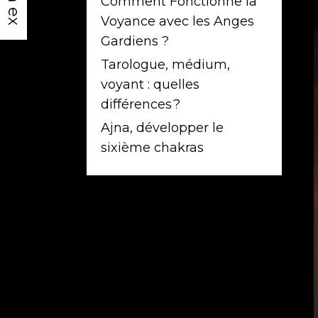
Comment Fonctionne la
Voyance avec les Anges
Gardiens ?
Tarologue, médium,
voyant : quelles
différences ?
Ajna, développer le
sixième chakras